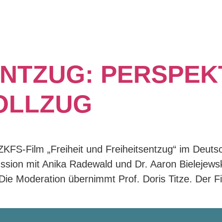
:
ANIKA RADEWA
 ENTZUG: PERSPEK
OLLZUG
 ZKFS-Film „Freiheit und Freiheitsentzug“ im Deu
kussion mit Anika Radewald und Dr. Aaron Bielejew
ie Moderation übernimmt Prof. Doris Titze. Der Fil