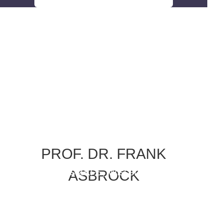
PROF. DR. FRANK
Direktor des ZKFS, Wissenschaftliche
ASBROCK
Leitung