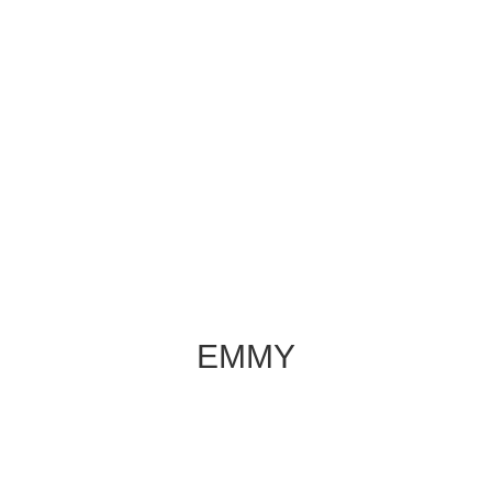
EMMY
Team-Building Koordinatorin