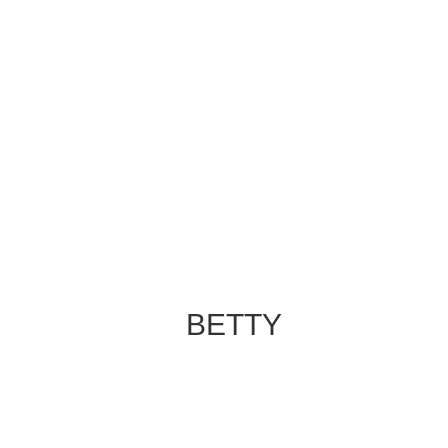
BETTY
Good Vibes Managerin