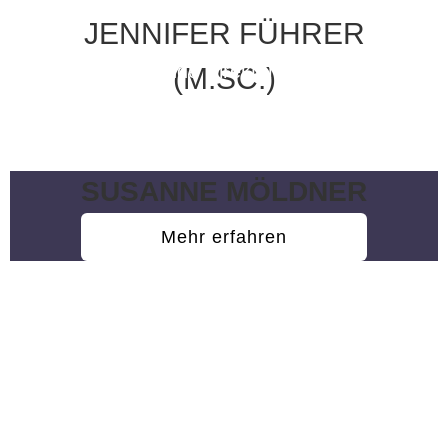
JENNIFER FÜHRER
Stellvertretende Direktorin des ZKFS;
(M.SC.)
Wissenschaftliche Mitarbeiterin
SUSANNE MÖLDNER
Mehr erfahren